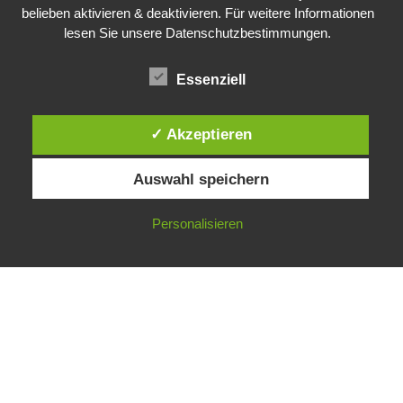
belieben aktivieren & deaktivieren. Für weitere Informationen
lesen Sie unsere Datenschutzbestimmungen.
Impressum
Datenschutzerklärung
Essenziell
✓ Akzeptieren
Instagram
Auswahl speichern
Facebook
LinkedIn
Personalisieren
Neve
| Präsentiert von
WordPress